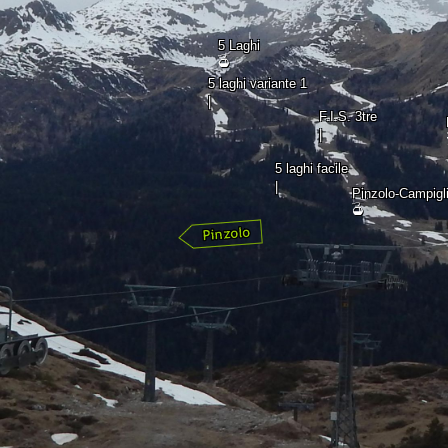
5 Laghi
5 laghi variante 1
|
F.I.S. 3tre
|
5 laghi facile
|
Pinzolo-Campigl