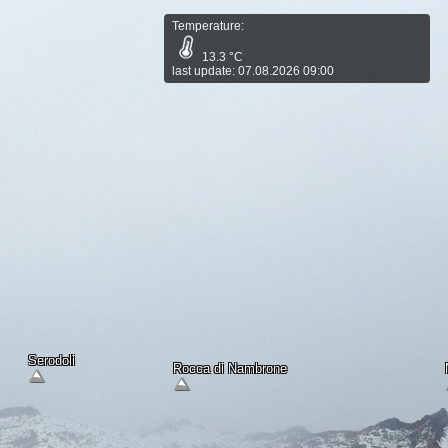
Temperature:
13.3 °C
last update: 07.08.2026 09:00
Lifts Ticket Price list
Opened Lifts/Slopes
Other WebCams
Serodoli
Rocca di Nambrone