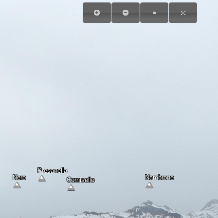
Presanella
Nero
Nambrone
Cornisello