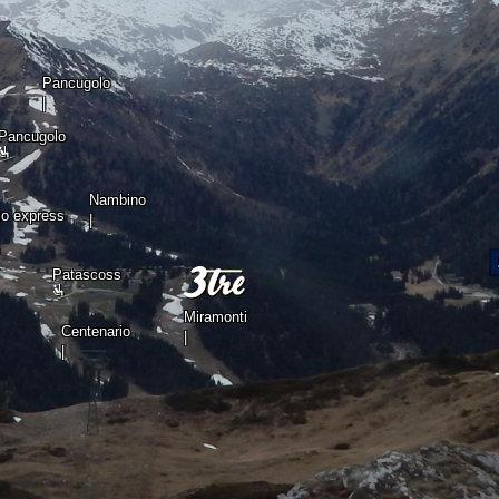
Pancugolo
|
Pancugolo
Nambino
io express
|
Patascoss
Miramonti
Centenario
|
|